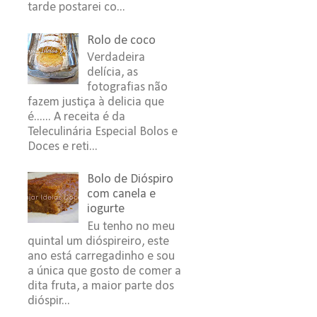
tarde postarei co...
Rolo de coco
Verdadeira
delícia, as
fotografias não
fazem justiça à delicia que
é...... A receita é da
Teleculinária Especial Bolos e
Doces e reti...
Bolo de Dióspiro
com canela e
iogurte
Eu tenho no meu
quintal um dióspireiro, este
ano está carregadinho e sou
a única que gosto de comer a
dita fruta, a maior parte dos
dióspir...