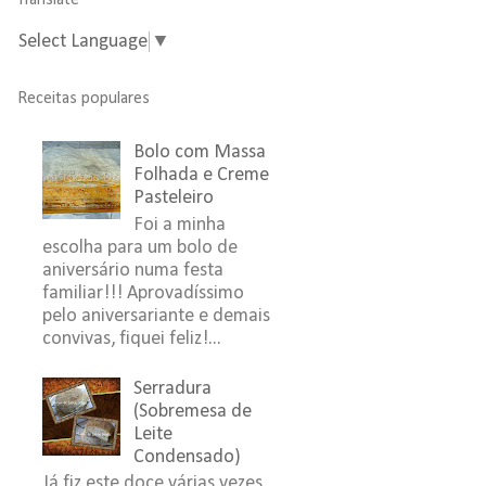
Translate
Select Language
▼
Receitas populares
Bolo com Massa
Folhada e Creme
Pasteleiro
Foi a minha
escolha para um bolo de
aniversário numa festa
familiar!!! Aprovadíssimo
pelo aniversariante e demais
convivas, fiquei feliz!...
Serradura
(Sobremesa de
Leite
Condensado)
Já fiz este doce várias vezes,