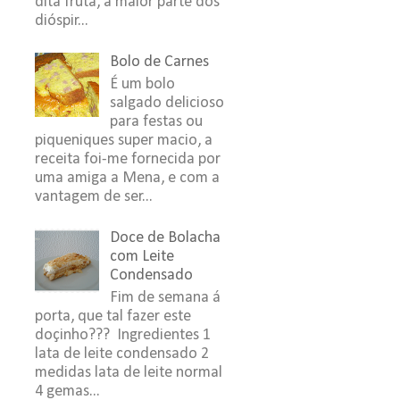
dita fruta, a maior parte dos
dióspir...
Bolo de Carnes
É um bolo
salgado delicioso
para festas ou
piqueniques super macio, a
receita foi-me fornecida por
uma amiga a Mena, e com a
vantagem de ser...
Doce de Bolacha
com Leite
Condensado
Fim de semana á
porta, que tal fazer este
doçinho??? Ingredientes 1
lata de leite condensado 2
medidas lata de leite normal
4 gemas...