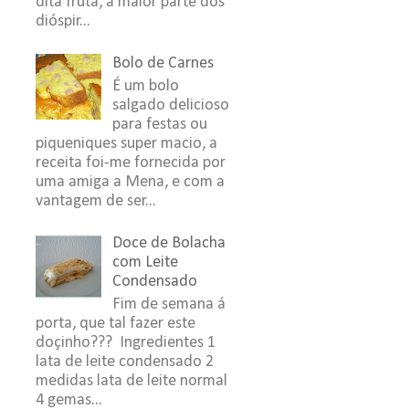
dita fruta, a maior parte dos
dióspir...
Bolo de Carnes
É um bolo
salgado delicioso
para festas ou
piqueniques super macio, a
receita foi-me fornecida por
uma amiga a Mena, e com a
vantagem de ser...
Doce de Bolacha
com Leite
Condensado
Fim de semana á
porta, que tal fazer este
doçinho??? Ingredientes 1
lata de leite condensado 2
medidas lata de leite normal
4 gemas...