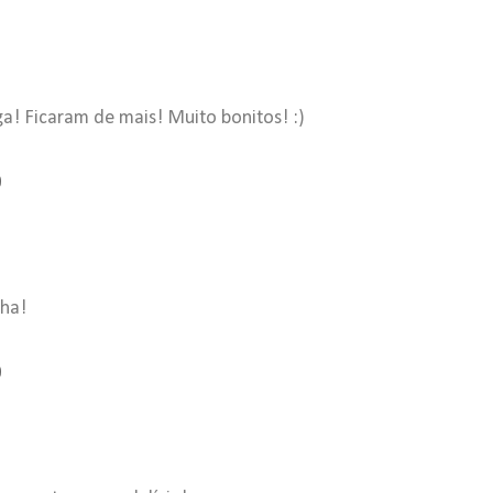
ga! Ficaram de mais! Muito bonitos! :)
0
nha!
0