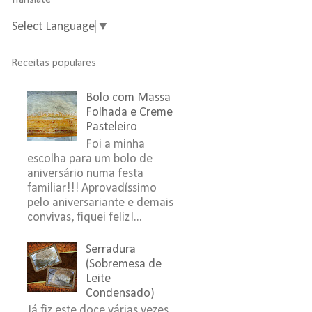
Translate
Select Language
▼
Receitas populares
Bolo com Massa
Folhada e Creme
Pasteleiro
Foi a minha
escolha para um bolo de
aniversário numa festa
familiar!!! Aprovadíssimo
pelo aniversariante e demais
convivas, fiquei feliz!...
Serradura
(Sobremesa de
Leite
Condensado)
Já fiz este doce várias vezes,