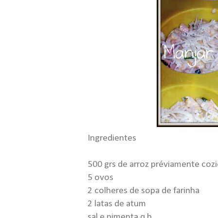
Ingredientes
500 grs de arroz préviamente coz
5 ovos
2 colheres de sopa de farinha
2 latas de atum
sal e pimenta q.b.