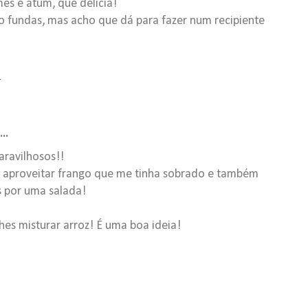
es e atum, que delícia!
o fundas, mas acho que dá para fazer num recipiente
4
..
aravilhosos!!
 aproveitar frango que me tinha sobrado e também
 por uma salada!
es misturar arroz! É uma boa ideia!
2